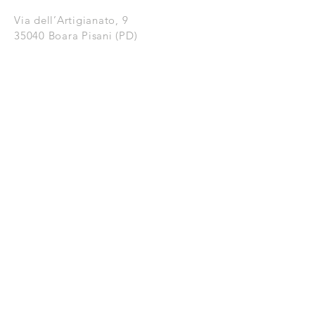
Via dell’Artigianato, 9
35040 Boara Pisani (PD)
PRIVACY POLICY
COOKIE POLICY
CONTATTI