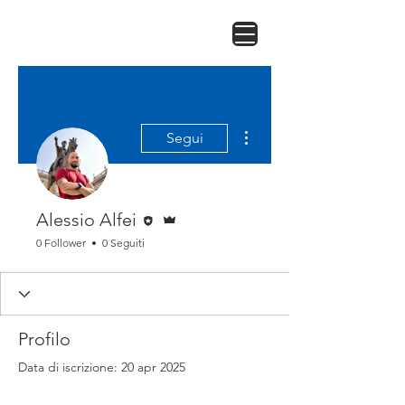
Altre azioni
Segui
Redattore
Amministratore
Alessio Alfei
0 Follower
0 Seguiti
Profilo
Data di iscrizione: 20 apr 2025